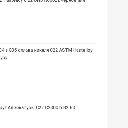
 Hastelloy c 22 UNS N06022 черное или
C4 s G35 сплава никеля C22 ASTM Hastelloy
туру
круг Адвокатуры C22 C2000 b B2 B3