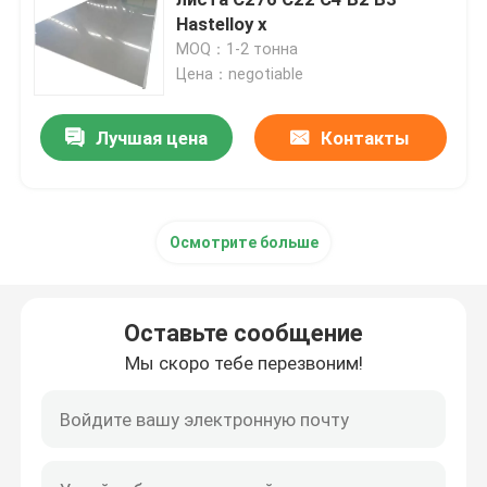
Hastelloy x
MOQ：1-2 тонна
Инколой 800 H
Цена：negotiable
Incoloy 800HT
Лучшая цена
Контакты
Hastelloy c 22
Осмотрите больше
Хастеллой С 276
Оставьте сообщение
Hastelloy b
Мы скоро тебе перезвоним!
Hastelloy B2
Hastelloy B3