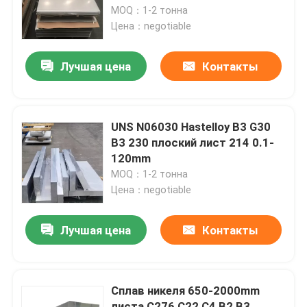
MOQ：1-2 тонна
Цена：negotiable
Путешествие фабрики
Лучшая цена
Контакты
Проверка качества
Свяжитесь мы
UNS N06030 Hastelloy B3 G30
B3 230 плоский лист 214 0.1-
120mm
Материал Inconel 600
MOQ：1-2 тонна
Цена：negotiable
Материал Inconel 625
Лучшая цена
Контакты
Инколой 800 Материал
Сплав никеля 650-2000mm
Материал Inconel 718
листа C276 C22 C4 B2 B3