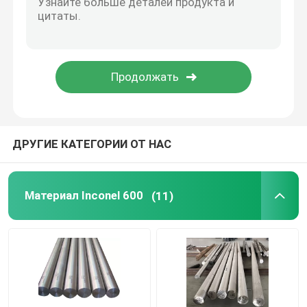
Легированная сталь никеля
Монель сплав 400
Сплав K500 Monel
ДРУГИЕ КАТЕГОРИИ ОТ НАС
Аксессуары тела тележки
Материал Inconel 600
(11)
Т-образная защелка
Петля для тяжелого режима работы
Защелка двери трейлера тележки