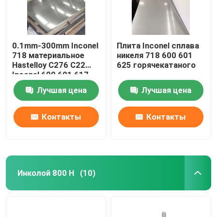
0.1mm-300mm Inconel
Плита Inconel сплава
718 материальное
никеля 718 600 601
Hastelloy C276 C22
625 горячекатаного
Inconel 600 601 617
625 713 725 800 825
Лучшая цена
Лучшая цена
Monel 400 K500
Контакты
Контакты
Инколой 800 H
(10)