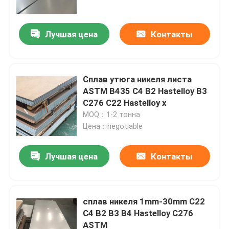
Лучшая цена
Контакты
Сплав утюга никеля листа
ASTM B435 C4 B2 Hastelloy B3
C276 C22 Hastelloy x
MOQ：1-2 тонна
Цена：negotiable
Лучшая цена
Контакты
Дом
Продукты
сплав никеля 1mm-30mm C22
C4 B2 B3 B4 Hastelloy C276
ASTM
О нас