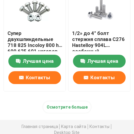
Супер
1/2» до 4" болт
двухшпиндельные
стержня сплава C276
718 825 Incoloy 800 h
Hastelloy 904L
600 625 601 наговор
особенный
нержавеющей стали
полностью продетый
Лучшая цена
Лучшая цена
625 F468AC Hastelloy
нитку
C276 особенный
тяжелый
Контакты
Контакты
Осмотрите больше
Главная страница
Карта сайта
Контакты
Desktop Site