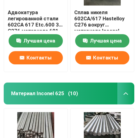
Адвокатура
Сплав никеля
легированной стали
602CA/617 Hastelloy
602CA 617 Etc.600 30
C276 вокруг
C276 материала 601
материала Inconel
Inconel 600 никеля
600/601 стали
Лучшая цена
Лучшая цена
Maraging Адвокатуры
Контакты
Контакты
Материал Inconel 625
(10)