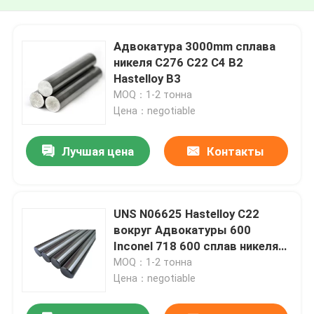
Адвокатура 3000mm сплава
никеля C276 C22 C4 B2
Hastelloy B3
MOQ：1-2 тонна
Цена：negotiable
Лучшая цена
Контакты
UNS N06625 Hastelloy C22
вокруг Адвокатуры 600
Inconel 718 600 сплав никеля
C276 ASTM B575 C4 Hastelloy x
MOQ：1-2 тонна
b B2 B3 C276 C22
Цена：negotiable