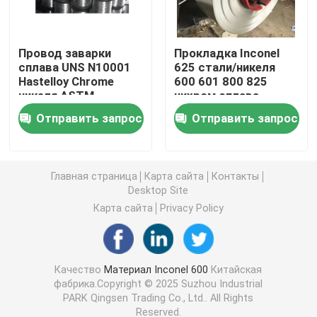
Инколой 800 H
Провод заварки
Прокладка Inconel
сплава UNS N10001
625 стали/никеля
Hastelloy Chrome
600 601 800 825
Incoloy 800HT
никеля ASTM
нихром сплава
Hastelloy b Ferro
никеля Nimonic 80A
Отправить запрос
Отправить запрос
Hastelloy c C-276
Hastelloy c 22
Hastelloy B/B2
Хастеллой С 276
Главная страница
Карта сайта
Контакты
Desktop Site
Карта сайта
Privacy Policy
Hastelloy b
Hastelloy B2
Качество
Материал Inconel 600
Китайская
фабрика.Copyright © 2025 Suzhou Industrial
PARK Qingsen Trading Co., Ltd.. All Rights
Hastelloy B3
Reserved.