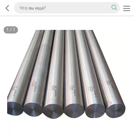
1
/
1