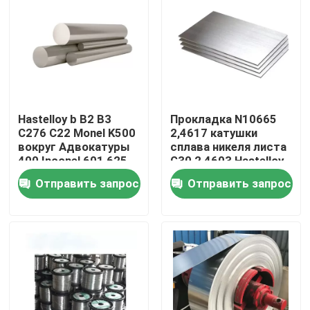
Путешествие фабрики
Проверка качества
Hastelloy b B2 B3
Прокладка N10665
Свяжитесь мы
C276 C22 Monel K500
2,4617 катушки
вокруг Адвокатуры
сплава никеля листа
400 Inconel 601 625
G30 2,4603 Hastelloy
Материал Inconel 600
718 X750 825 201
b
Отправить запрос
Отправить запрос
Материал Inconel 625
Инколой 800 Материал
Материал Inconel 718