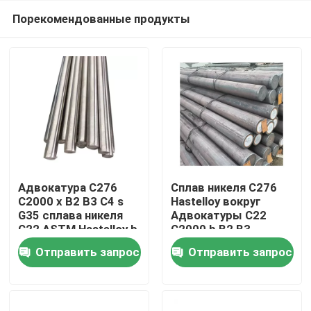
Порекомендованные продукты
Адвокатура C276
Сплав никеля C276
C2000 x B2 B3 C4 s
Hastelloy вокруг
G35 сплава никеля
Адвокатуры C22
Дом
C22 ASTM Hastelloy b
C2000 b B2 B3
круглая
Отправить запрос
Отправить запрос
отполировала
Продукты
Адвокатуру
О нас