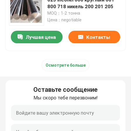
800 718 никель 200 201 205
MOQ：1-2 тонна
Инколой 800 H
Цена：negotiable
Incoloy 800HT
Лучшая цена
Контакты
Hastelloy c 22
Осмотрите больше
Хастеллой С 276
Оставьте сообщение
Hastelloy b
Мы скоро тебе перезвоним!
Hastelloy B2
Hastelloy B3