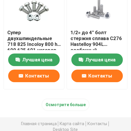
Супер
1/2» до 4" болт
двухшпиндельные
стержня сплава C276
718 825 Incoloy 800 h
Hastelloy 904L
600 625 601 наговор
особенный
нержавеющей стали
полностью продетый
Лучшая цена
Лучшая цена
625 F468AC Hastelloy
нитку
C276 особенный
тяжелый
Контакты
Контакты
Осмотрите больше
Главная страница
Карта сайта
Контакты
Desktop Site