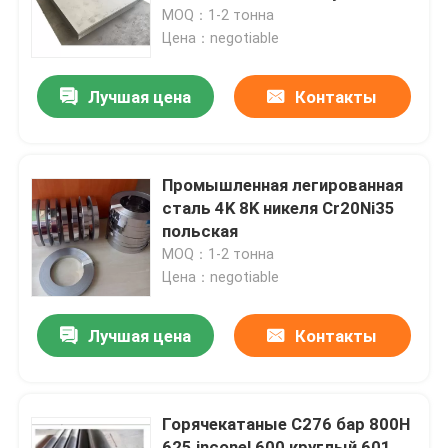
MOQ：1-2 тонна
Цена：negotiable
Путешествие фабрики
Лучшая цена
Контакты
Проверка качества
Свяжитесь мы
Промышленная легированная
сталь 4K 8K никеля Cr20Ni35
польская
Материал Inconel 600
MOQ：1-2 тонна
Цена：negotiable
Материал Inconel 625
Лучшая цена
Контакты
Инколой 800 Материал
Горячекатаные C276 бар 800H
Материал Inconel 718
625 inconel 600 круглый 601