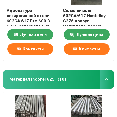
Адвокатура
Сплав никеля
легированной стали
602CA/617 Hastelloy
602CA 617 Etc.600 30
C276 вокруг
C276 материала 601
материала Inconel
Inconel 600 никеля
600/601 стали
Лучшая цена
Лучшая цена
Maraging Адвокатуры
Контакты
Контакты
Материал Inconel 625
(10)