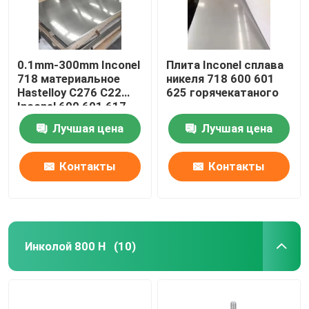
0.1mm-300mm Inconel
Плита Inconel сплава
718 материальное
никеля 718 600 601
Hastelloy C276 C22
625 горячекатаного
Inconel 600 601 617
625 713 725 800 825
Лучшая цена
Лучшая цена
Monel 400 K500
Контакты
Контакты
Инколой 800 H
(10)