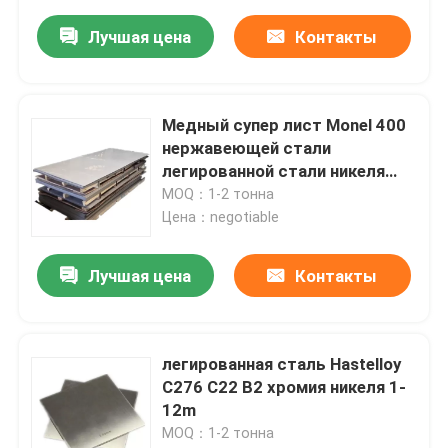
Лучшая цена
Контакты
Медный супер лист Monel 400
нержавеющей стали
легированной стали никеля
сплавов
MOQ：1-2 тонна
Цена：negotiable
Лучшая цена
Контакты
легированная сталь Hastelloy
C276 C22 B2 хромия никеля 1-
12m
MOQ：1-2 тонна