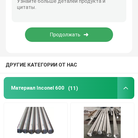
Легированная сталь никеля
Монель сплав 400
Сплав K500 Monel
ДРУГИЕ КАТЕГОРИИ ОТ НАС
Аксессуары тела тележки
Материал Inconel 600
(11)
Т-образная защелка
Петля для тяжелого режима работы
Защелка двери трейлера тележки