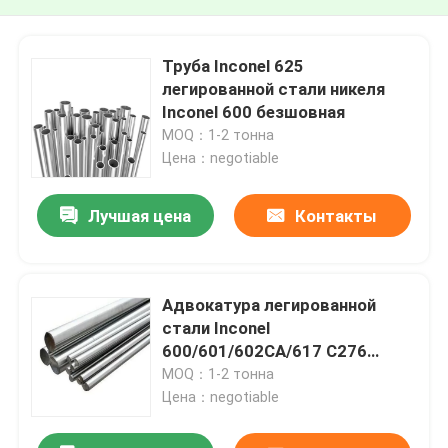
Труба Inconel 625
легированной стали никеля
Inconel 600 безшовная
MOQ：1-2 тонна
Цена：negotiable
Лучшая цена
Контакты
Адвокатура легированной
стали Inconel
600/601/602CA/617 C276
материала никеля Maraging
MOQ：1-2 тонна
стальная
Цена：negotiable