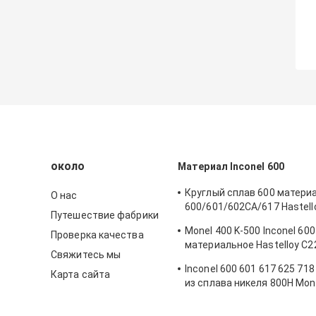
около
Материал Inconel 600
Круглый сплав 600 материа
О нас
600/601/602CA/617 Hastell
Путешествие фабрики
Maraging сплава никеля А
Monel 400 K-500 Inconel 600
Проверка качества
стальной
материальное Hastelloy C2
Свяжитесь мы
600 718 800 800H 800HT 82
Inconel 600 601 617 625 71
плита и лист
Карта сайта
из сплава никеля 800H Mon
B3