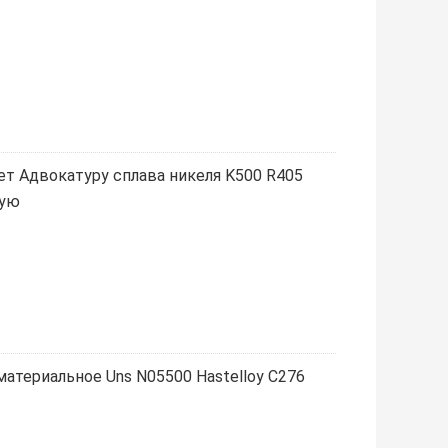
яет Адвокатуру сплава никеля K500 R405
лую
 материальное Uns N05500 Hastelloy C276