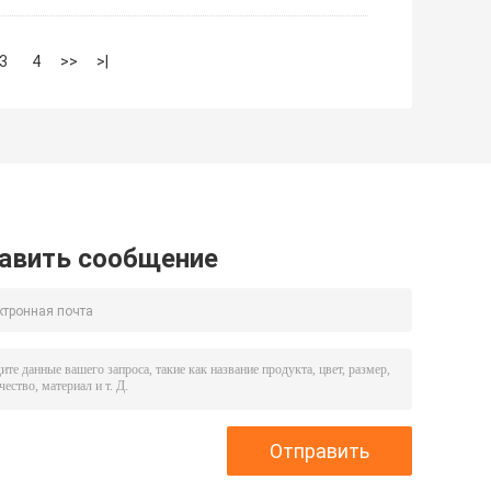
3
4
>>
>|
авить сообщение