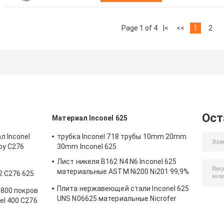
Page 1 of 4
|<
<<
1
2
Ост
Материал Inconel 625
л Inconel
трубка Inconel 718 трубы 10mm 20mm
oy C276
30mm Inconel 625
двокатуры
Лист никеля B162 N4 N6 Inconel 625
материальные ASTM Ni200 Ni201 99,9%
2 C276 625
чистый
5 925 926
Плита нержавеющей стали Inconel 625
8 800 покров
UNS N06625 материальные Nicrofer
el 400 C276
6020 холоднопрокатная