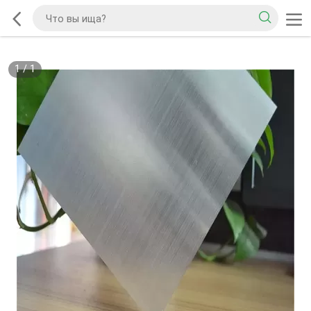
1
/
1