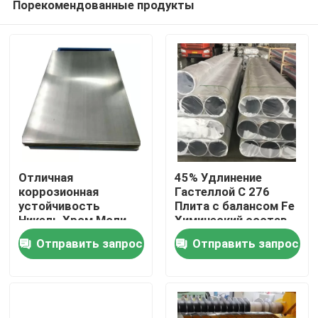
Порекомендованные продукты
Отличная
45% Удлинение
коррозионная
Гастеллой C 276
устойчивость
Плита с балансом Fe
Никель Хром Моли
Химический состав
Дом
Сплотность 8,89 Г/
Отправить запрос
Отправить запрос
см3
Продукты
О нас