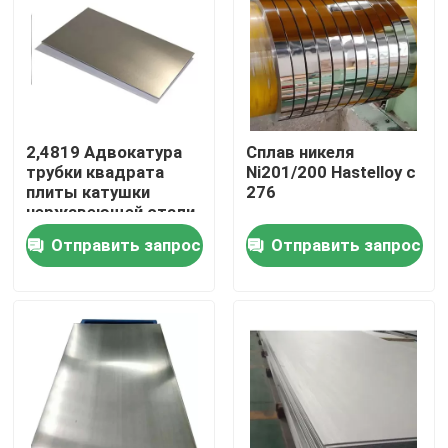
Путешествие фабрики
Проверка качества
2,4819 Адвокатура
Сплав никеля
трубки квадрата
Ni201/200 Hastelloy c
Свяжитесь мы
плиты катушки
276
нержавеющей стали
Hastelloy c 276
Отправить запрос
Отправить запрос
Материал Inconel 600
круглая
Материал Inconel 625
Инколой 800 Материал
Материал Inconel 718