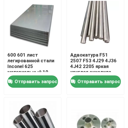
Путешествие фабрики
Проверка качества
Свяжитесь мы
600 601 лист
Адвокатура F51
легированной стали
2507 F53 4J29 4J36
Inconel 625
4J42 2205 яркая
Материал Inconel 600
материальный 10-
круглая окислила
3000mm
Отправить запрос
Отправить запрос
Материал Inconel 625
Инколой 800 Материал
Материал Inconel 718