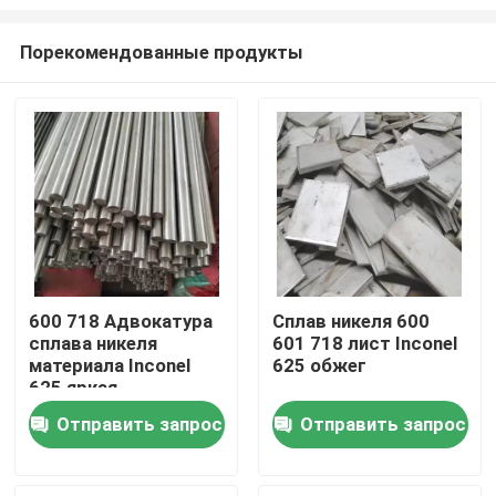
Порекомендованные продукты
600 718 Адвокатура
Сплав никеля 600
сплава никеля
601 718 лист Inconel
Дом
материала Inconel
625 обжег
625 яркая
Продукты
Отправить запрос
Отправить запрос
О нас