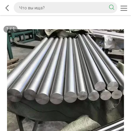
1
/
1