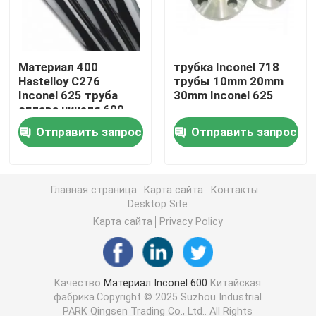
Инколой 800 H
Материал 400
трубка Inconel 718
Hastelloy C276
трубы 10mm 20mm
Incoloy 800HT
Inconel 625 труба
30mm Inconel 625
сплава никеля 600
601 718 725 750 800
Hastelloy c 22
Отправить запрос
Отправить запрос
825
Хастеллой С 276
Главная страница
Карта сайта
Контакты
Desktop Site
Hastelloy b
Карта сайта
Privacy Policy
Hastelloy B2
Качество
Материал Inconel 600
Китайская
фабрика.Copyright © 2025 Suzhou Industrial
Hastelloy B3
PARK Qingsen Trading Co., Ltd.. All Rights